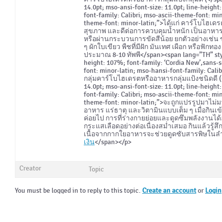
14.0pt; mso-ansi-font-size: 11.0pt; line-height
font-family: Calibri; mso-ascii-theme-font: mi
theme-font: minor-latin;”>ได้แก่ คาร์โบไฮเดรต
สุขภาพ และดีต่อการควบคุมน้ำหนัก เป็นอาหารก
หรือผ่านกระบวนการขัดสีน้อย ยกตัวอย่างเช่น ข้
ๆ ผักใบเขียว พืชที่มีฝัก มันเทศ เผือก หรือ
ประมาณ 8-10 ทัพพี</span><span lang=”TH” style
height: 107%; font-family: ‘Cordia New’,sans-s
font: minor-latin; mso-hansi-font-family: Cal
กลุ่มคาร์โบไฮเดรตหรืออาหารกลุ่มแป้งชนิดดี (<
14.0pt; mso-ansi-font-size: 11.0pt; line-height
font-family: Calibri; mso-ascii-theme-font: mi
theme-font: minor-latin;”>จะถูกแปรรูปมาไม่ม
อาหาร แร่ธาตุ และวิตามินแบบเต็ม ๆ เมื่อกินเข้
ค่อยไป การที่ร่างกายย่อยและดูดซึมพลังงานได้อย
กระแสเลือดอย่างต่อเนื่องสม่ำเสมอ กินแล้วรู้
เนื้อจากกากใยอาหารจะช่วยดูดซับสารพิษในล
เงิน
</span></p>
Creator
Topic
You must be logged in to reply to this topic.
Create an account
or
Login