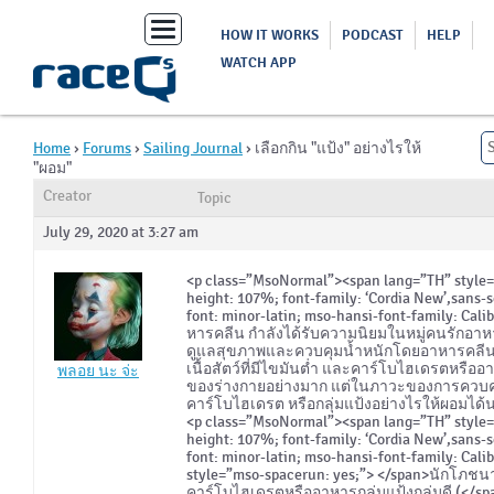
Toggle
HOW IT WORKS
PODCAST
HELP
navigation
WATCH APP
Home
›
Forums
›
Sailing Journal
›
เลือกกิน "แป้ง" อย่างไรให้
"ผอม"
Creator
Topic
July 29, 2020 at 3:27 am
<p class=”MsoNormal”><span lang=”TH” style=”fo
height: 107%; font-family: ‘Cordia New’,sans-s
font: minor-latin; mso-hansi-font-family: Cali
หารคลีน กำลังได้รับความนิยมในหมู่คนรักอาหา
ดูแลสุขภาพและควบคุมน้ำหนักโดยอาหารคลีนที
เนื้อสัตว์ที่มีไขมันต่ำ และคาร์โบไฮเดรตหรื
พลอย นะ จ่ะ
ของร่างกายอย่างมาก แต่ในภาวะของการควบคุม
คาร์โบไฮเดรต หรือกลุ่มแป้งอย่างไรให้ผอมได้
<p class=”MsoNormal”><span lang=”TH” style=”fo
height: 107%; font-family: ‘Cordia New’,sans-s
font: minor-latin; mso-hansi-font-family: Cali
style=”mso-spacerun: yes;”> </span>นักโภชน
คาร์โบไฮเดรตหรืออาหารกลุ่มแป้งกลุ่มดี (</spa