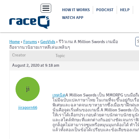
Toggle
HOW IT WORKS
PODCAST
HELP
navigation
WATCH APP
Home
›
Forums
›
GeoVids
›
รีวิวเกม A Million Swords เกมมือ
ถือจากนวนิยายเกาหลีเล่นเพลินๆ
Creator
Topic
August 2, 2020 at 9:18 am
ji
เทคนิค
A Million Swords เป็น MMORPG บนมือถือ
ไม่มีฉบับแปลภาษาไทย ในเกมที่จะขึ้นอยู่กับเรื
พิเศษและฉลาดจนเขาหายากซึ่งเมื่อเขาฝึกฝนหล
jiraporn66
นั่นคือจุดเริ่มต้นของเกมนี้ A Million Swords 
ให้เราได้เลือกประกอบด้วยดาบนักดาบนักธนูนัก
และสไตล์ทักษะที่แตกต่างกันอย่างชัดเจนกราฟิก
ถูกล็อคไม่สามารถซูมหรือหมุนมุมกล้องได้ ทำใ
แล้วทั้งสองเป็นข้อได้เปรียบและข้อเสียของเกมน